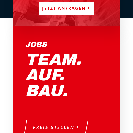
JETZT ANFRAGEN
JOBS
TEAM.
AUF.
BAU.
FREIE STELLEN