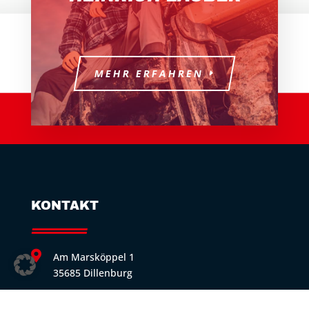
MEHR ERFAHREN
KONTAKT

Am Marsköppel 1
35685 Dillenburg

02771 306-0